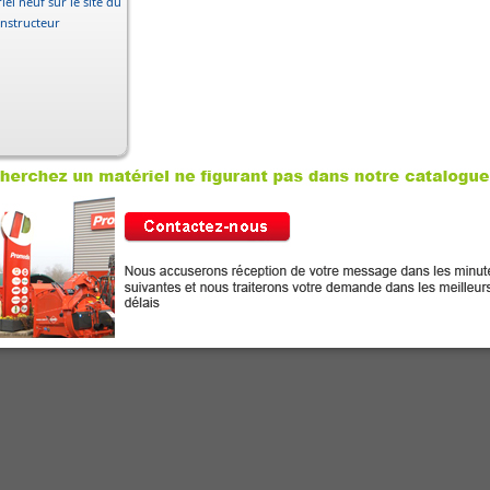
iel neuf sur le site du
nstructeur