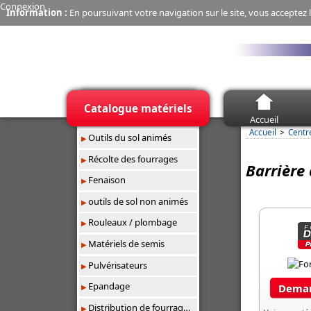
Connexion
Information :
En poursuivant votre navigation sur le site, vous acceptez l
Catalogue matériels
Accueil
Accueil
Centr
Outils du sol animés
Récolte des fourrages
Barrière
Fenaison
outils de sol non animés
Rouleaux / plombage
Matériels de semis
Pulvérisateurs
Epandage
Deman
Distribution de fourrages/paillage