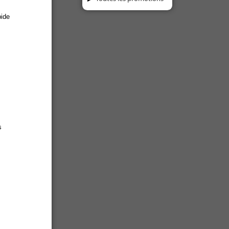
pide
s