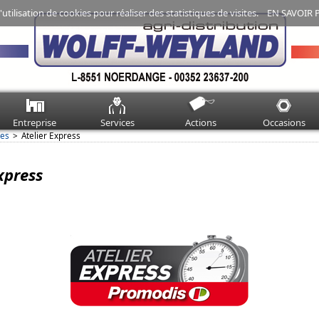
'utilisation de cookies pour réaliser des statistiques de visites.
EN SAVOIR 
Entreprise
Services
Actions
Occasions
ces
Atelier Express
xpress