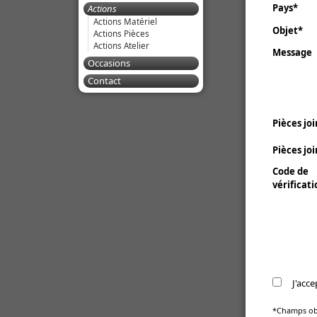
Pays
Actions
Actions Matériel
Objet
Actions Pièces
Actions Atelier
Message
Occasions
Contact
Pièces jo
Pièces jo
Code de
vérificati
J'acce
*Champs obl