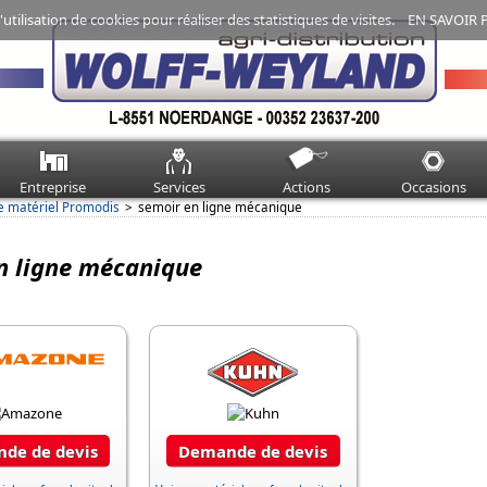
'utilisation de cookies pour réaliser des statistiques de visites.
EN SAVOIR 
Entreprise
Services
Actions
Occasions
e matériel Promodis
semoir en ligne mécanique
n ligne mécanique
de de devis
Demande de devis