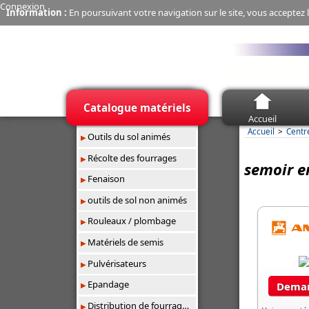
Connexion
Information :
En poursuivant votre navigation sur le site, vous acceptez l
Catalogue matériels
Accueil
Accueil
Centr
Outils du sol animés
Récolte des fourrages
semoir e
Fenaison
outils de sol non animés
Rouleaux / plombage
Matériels de semis
Pulvérisateurs
Epandage
Deman
Distribution de fourrages/paillage