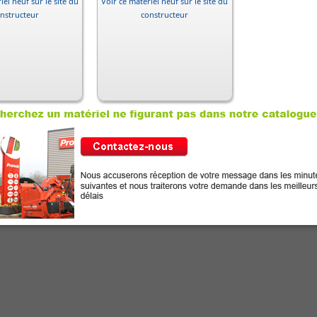
iel neuf sur le site du
Voir ce matériel neuf sur le site du
nstructeur
constructeur