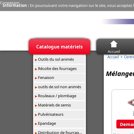
Connexion
Information :
En poursuivant votre navigation sur le site, vous acceptez l
Catalogue matériels
Accueil
Accueil
Centr
Outils du sol animés
Récolte des fourrages
Mélangeu
Fenaison
outils de sol non animés
Rouleaux / plombage
Matériels de semis
Pulvérisateurs
Epandage
Deman
Distribution de fourrages/paillage