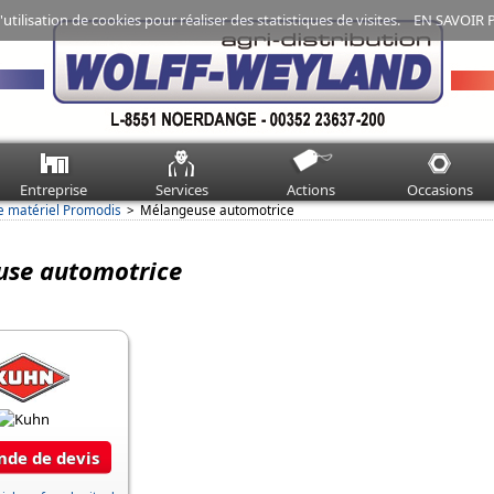
'utilisation de cookies pour réaliser des statistiques de visites.
EN SAVOIR 
Entreprise
Services
Actions
Occasions
e matériel Promodis
Mélangeuse automotrice
se automotrice
de de devis