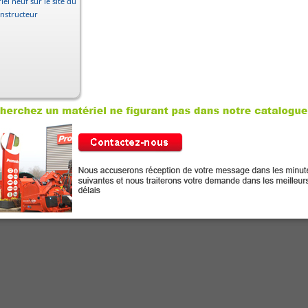
iel neuf sur le site du
nstructeur