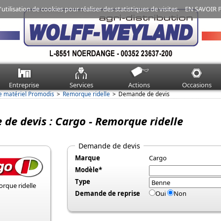
'utilisation de cookies pour réaliser des statistiques de visites.
EN SAVOIR 
Entreprise
Services
Actions
Occasions
e matériel Promodis
Remorque ridelle
Demande de devis
de devis : Cargo - Remorque ridelle
Demande de devis
Marque
Cargo
Modèle*
Type
Demande de reprise
Oui
Non