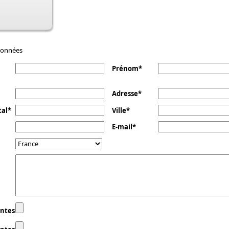
données
Prénom
Adresse
tal
Ville
E-mail
intes