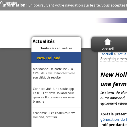
Connexion
Information :
En poursuivant votre navigation sur le site, vous acceptez l
Actualités
Toutes les actualités
Accueil
Accueil
Actual
New Holland
énergétiquemen
Moissonneuse-batteuse - La
New Holl
CR10 de New Holland explose
son débit de récolte
une ferm
Connectivité - Une seule appli
Le stand de New
Case IH et New Holland pour
AutoCommand, e
gérer sa flotte même en zone
blanche
également retenu
Économie - Les charrues New
Après la présen
Holland, c’est fini
génération de 
indépendante