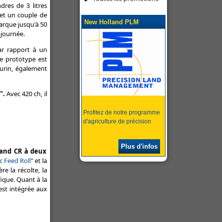
dres de 3 litres
 et un couple de
New Holland PLM
rque jusqu'à 50
journée.
ar rapport à un
Ce prototype est
Turin, également
".
Avec 420 ch, il
Profitez de notre programme
d'agriculture de précision
Plus d'infos
and CR à deux
 Feed Roll
" et la
re la récolte, la
fique. Quant à la
est intégrée aux