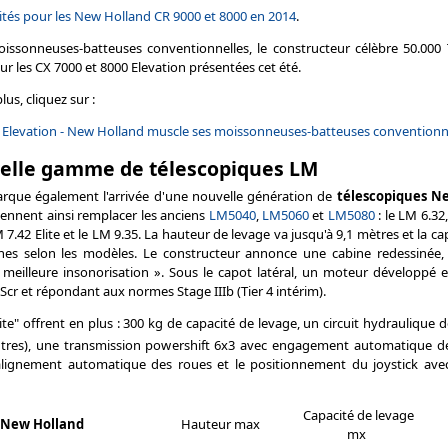
ités pour les New Holland CR 9000 et 8000 en 2014
.
issonneuses-batteuses conventionnelles, le constructeur célèbre 50.000 
r les CX 7000 et 8000 Elevation présentées cet été.
us, cliquez sur :
 Elevation - New Holland muscle ses moissonneuses-batteuses conventionn
elle gamme de télescopiques LM
arque également l'arrivée d'une nouvelle génération de
télescopiques N
ennent ainsi remplacer les anciens
LM5040
,
LM5060
et
LM5080
: le LM 6.32,
M 7.42 Elite et le LM 9.35. La hauteur de levage va jusqu'à 9,1 mètres et la c
nnes selon les modèles. Le constructeur annonce une cabine redessinée,
ne meilleure insonorisation ». Sous le capot latéral, un moteur développé 
Scr et répondant aux normes Stage IIIb (Tier 4 intérim).
te" offrent en plus : 300 kg de capacité de levage, un circuit hydraulique 
autres), une transmission powershift 6x3 avec engagement automatique d
éalignement automatique des roues et le positionnement du joystick avec 
Capacité de levage
 New Holland
Hauteur max
mx