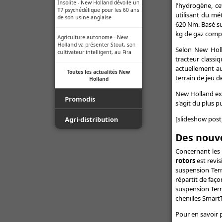
Insolite - New Holland dévoile un
l'hydrogène, ce
T7 psychédélique pour les 60 ans
utilisant du mé
de son usine anglaise
620 Nm. Basé su
kg de gaz compr
Agriculture autonome - New
Holland va présenter Stout, son
Selon New Holl
cultivateur intelligent, au Fira
tracteur classi
actuellement au
Toutes les actualités New
terrain de jeu 
Holland
New Holland ex
Promodis
s'agit du plus 
[slideshow post
Film - Ficelle - Filet - Conseil du
Agri-distribution
Pro
Des nouve
Youtube
Luda.Farm - Une seule caméra
Concernant les
de recul pour tous vos engins
Facebook
rotors
est revis
agricoles !
suspension Terra
répartit de faço
Toutes les actualités Agri-
Indice de protection - Tableau
distribution
suspension Terr
des indices
chenilles Smart
Normes ISO des buses -
Pour en savoir pl
Informations techniques des