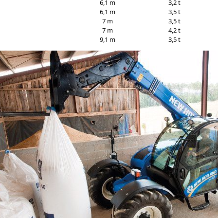
6,1 m
3,2 t
6,1 m
3,5 t
7 m
3,5 t
7 m
4,2 t
9,1 m
3,5 t