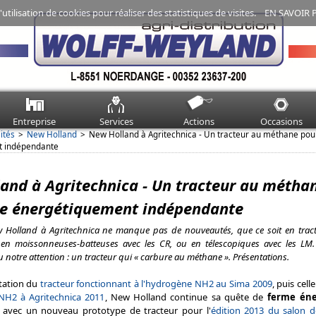
'utilisation de cookies pour réaliser des statistiques de visites.
EN SAVOIR 
Entreprise
Services
Actions
Occasions
ités
New Holland
New Holland à Agritechnica - Un tracteur au méthane pou
t indépendante
and à Agritechnica - Un tracteur au métha
e énergétiquement indépendante
 Holland à Agritechnica ne manque pas de nouveautés, que ce soit en tract
n moissonneuses-batteuses avec les CR, ou en télescopiques avec les LM.
 notre attention : un tracteur qui « carbure au méthane ». Présentations.
tation du
tracteur fonctionnant à l'hydrogène NH2 au Sima 2009
, puis cell
NH2 à Agritechnica 2011
, New Holland continue sa quête de
ferme én
avec un nouveau prototype de tracteur pour l'
édition 2013 du salon 