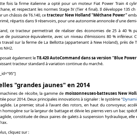
tte fois la firme italienne a opté pour un moteur Fiat Power Train 4 cylin
thane, et respectant les normes Stage IV (Tier 4 final). Il développe 135 ch
r un châssis de T6.140, ce
tracteur New Holland "Méthane Power"
emba
imé, répartis dans 9 réservoirs, pour une autonomie annoncée d'une demi-
and, ce tracteur permettrait de réaliser des économies de 25 à 40 % p
que de puissance équivalente, avec un niveau d'émissions 80 % inférieur. 
 travail sur la ferme de La Bellotta (appartenant à New Holand), près de 
des NH2.
posait également le
T8.420 AutoCommand dans sa version "Blue Power
puissant tracteur standard à variation continue du marché.
_id="95"]
lles "grandes jaunes" en 2014
 machines de récolte, la gamme de
moissonneuses-batteuses New Holl
itée pour 2014. Deux principales innovations à signaler : le système "
Dynamic
glide. Le premier, situé à l'avant des rotors, en haut du convoyeur, accélè
n homogène sur la largeur de battage et dévie les pierres vers un bac spéci
aglide, constituée de deux paires de galets à suspension hydraulique, elle 
Trax.
us, cliquez sur :