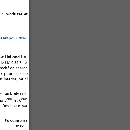
TC produites et
elles pour 2014
ew Holland LM
.
 le LM 6.35 Elite,
apacité de charge
 « pour plus de
en interne, muni
de 140 l/min (120
ème
ème
es 5
et 6
l'inverseur sur
Puissance moteur
max