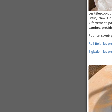
Les télescopiqu
Enfin, New Ho
« fortement pa
Lambro, préside
Pour en savoir pl
Roll-Belt : les 
Bigbaler : les 