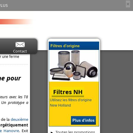
×
PLUS
Filtres d'origine
Contact
r une ferme
ne pour
Filtres NH
eurs avec les T8
Utilisez les filtres d'origine
 Un prototype a
New Holland
e de la
deuxième
Plus d'infos
ergétiquement
de Hanovre
. Exit
Toutes les promotions