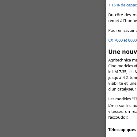
buses
+ 15 % de capac
Un semoir rapide pour les
Du côté des mo
itinéraires simplifiés - Semoir
remet à l'honneu
rapide : Kuhn dévoile l'Espro
Pour en savoir pl
Toutes les actualités Promodis
CX 7000 et 8000
Une nouv
Agritechnica m
Cinq modèles vi
le LM 7.35, le L
jusqu'à 4,2 to
visibilité et u
d'un catalyseur 
Les modèles "Eli
l/min sur les 
vitesses, un r
l'accoudoir.
Télescopiques