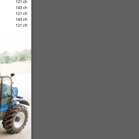
121 ch
143 ch
121 ch
143 ch
121 ch