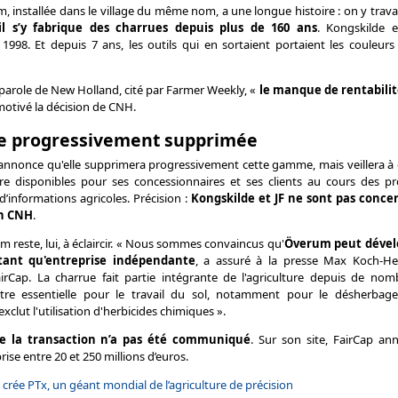
, installée dans le village du même nom, a une longue histoire : on y travail
l s’y fabrique des charrues depuis plus de 160 ans
. Kongskilde 
 1998. Et depuis 7 ans, les outils qui en sortaient portaient les couleur
parole de New Holland, cité par Farmer Weekly, «
le manque de rentabilit
otivé la décision de CNH.
 progressivement supprimée
nnonce qu'elle supprimera progressivement cette gamme, mais veillera à c
tre disponibles pour ses concessionnaires et ses clients au cours des pr
 d’informations agricoles. Précision :
Kongskilde et JF ne sont pas conce
on CNH
.
m reste, lui, à éclaircir. « Nous sommes convaincus qu'
Överum peut dével
tant qu'entreprise indépendante
, a assuré à la presse Max Koch-Hein
irCap. La charrue fait partie intégrante de l'agriculture depuis de nom
tre essentielle pour le travail du sol, notamment pour le désherbage
exclut l'utilisation d'herbicides chimiques ».
e la transaction n’a pas été communiqué
. Sur son site, FairCap an
rise entre 20 et 250 millions d’euros.
crée PTx, un géant mondial de l’agriculture de précision