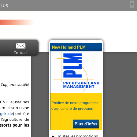
×
PLUS
New Holland PLM
Contact
rCap, une société
 CNH ajuste ses
Profitez de notre programme
rum et son usine
d'agriculture de précision
gskilde
) ont été
’agriculture de
Plus d'infos
ssorts pour les
Toutes les promotions