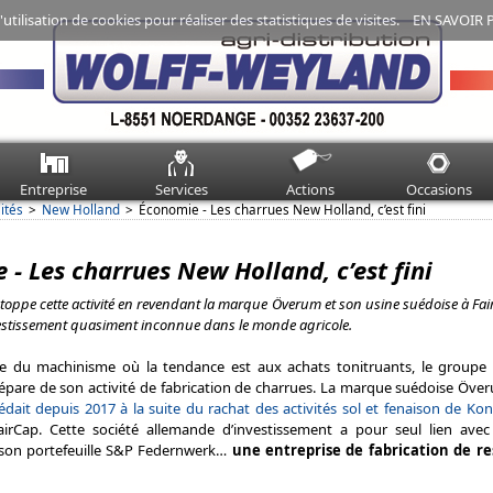
'utilisation de cookies pour réaliser des statistiques de visites.
EN SAVOIR 
Entreprise
Services
Actions
Occasions
ités
New Holland
Économie - Les charrues New Holland, c’est fini
- Les charrues New Holland, c’est fini
toppe cette activité en revendant la marque Överum et son usine suédoise à Fai
estissement quasiment inconnue dans le monde agricole.
du machinisme où la tendance est aux achats tonitruants, le groupe
 sépare de son activité de fabrication de charrues. La marque suédoise Öve
ait depuis 2017 à la suite du rachat des activités sol et fenaison de Kon
irCap. Cette société allemande d’investissement a pour seul lien avec l
son portefeuille S&P Federnwerk…
une entreprise de fabrication de re