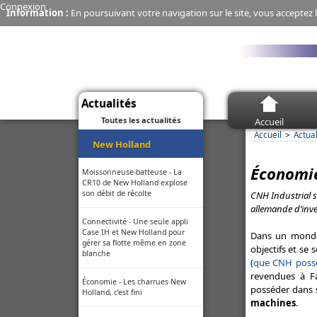
Connexion
Information :
En poursuivant votre navigation sur le site, vous acceptez l
Actualités
Toutes les actualités
Accueil
Accueil
Actual
New Holland
Économie 
Moissonneuse-batteuse - La
CR10 de New Holland explose
son débit de récolte
CNH Industrial s
allemande d’inv
Connectivité - Une seule appli
Case IH et New Holland pour
Dans un monde 
gérer sa flotte même en zone
objectifs et se
blanche
(
que CNH posséd
revendues à Fa
Économie - Les charrues New
posséder dans 
Holland, c’est fini
machines
.