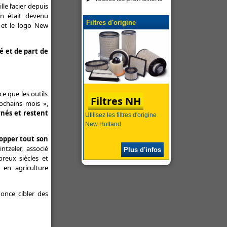
le l’acier depuis
en était devenu
Filtres d'origine
s et le logo New
é et de part de
e que les outils
Filtres NH
ochains mois »,
rnés et restent
Utilisez les filtres d'origine
New Holland
opper tout son
tzeler, associé
Plus d'infos
breux siècles et
 en agriculture
nonce cibler des