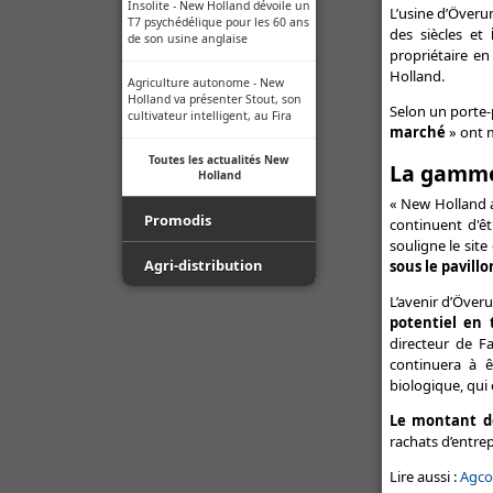
Insolite - New Holland dévoile un
L’usine d’Överum
T7 psychédélique pour les 60 ans
des siècles et
i
de son usine anglaise
propriétaire en
Holland.
Agriculture autonome - New
Holland va présenter Stout, son
Selon un porte-
cultivateur intelligent, au Fira
marché
» ont m
Toutes les actualités New
La gamme
Holland
« New Holland a
Promodis
continuent d'ê
souligne le site
Film - Ficelle - Filet - Conseil du
Agri-distribution
sous le pavill
Pro
L’avenir d’Överu
Youtube
potentiel en 
Luda.Farm - Une seule caméra
de recul pour tous vos engins
directeur de Fa
Facebook
agricoles !
continuera à ê
biologique, qui 
Toutes les actualités Agri-
Indice de protection - Tableau
distribution
des indices
Le montant d
rachats d’entrep
Normes ISO des buses -
Lire aussi :
Agco 
Informations techniques des