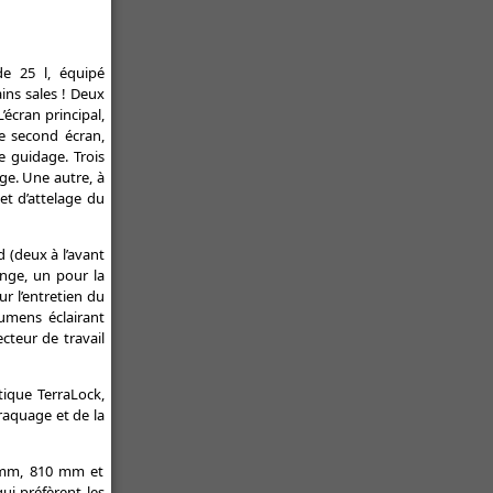
de 25 l, équipé
ins sales ! Deux
’écran principal,
le second écran,
e guidage. Trois
nge. Une autre, à
et d’attelage du
 (deux à l’avant
ange, un pour la
ur l’entretien du
umens éclairant
cteur de travail
tique TerraLock,
aquage et de la
60 mm, 810 mm et
ui préfèrent les