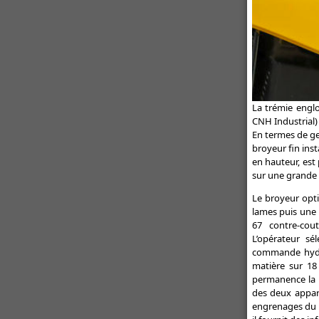
La trémie englo
CNH Industrial)
En termes de ges
broyeur fin inst
en hauteur, est 
sur une grande 
Le broyeur opt
lames puis une 
67 contre-cou
L’opérateur sé
commande hydra
matière sur 18
permanence la l
des deux appare
engrenages du b