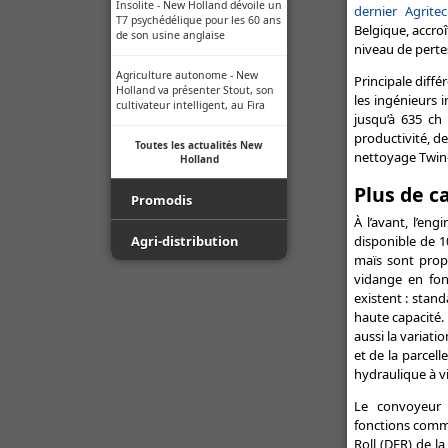
Insolite - New Holland dévoile un
dernier Agrite
T7 psychédélique pour les 60 ans
Belgique, accroî
de son usine anglaise
niveau de perte
Agriculture autonome - New
Principale diffé
Holland va présenter Stout, son
les ingénieurs 
cultivateur intelligent, au Fira
jusqu’à 635 ch
productivité, de
Toutes les actualités New
nettoyage Twin
Holland
Plus de c
Promodis
À l’avant, l’en
disponible de 10
Film - Ficelle - Filet - Conseil du
Agri-distribution
Pro
maïs sont propo
vidange en fon
Youtube
Luda.Farm - Une seule caméra
existent : stan
de recul pour tous vos engins
haute capacité. 
Facebook
agricoles !
aussi la variati
et de la parcell
Toutes les actualités Agri-
Indice de protection - Tableau
hydraulique à vi
distribution
des indices
Le convoyeur 
Normes ISO des buses -
fonctions comma
Informations techniques des
Roll (DFR) de l