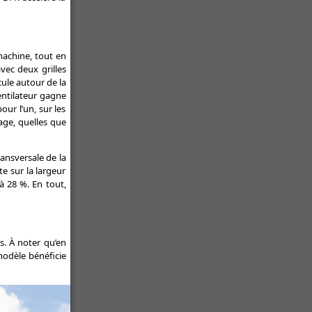
machine, tout en
vec deux grilles
cule autour de la
ventilateur gagne
ur l’un, sur les
yage, quelles que
ansversale de la
te sur la largeur
’à 28 %. En tout,
s. À noter qu’en
 modèle bénéficie