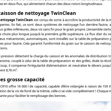
vise en deux flux, qui alimentent chacun des deux rotors longitudinaux.
caisson de nettoyage TwinClean
nettoyage TwinClean
est conçu de sorte à accroître la productivité de la 
pertes. En fait, ce sont deux systèmes de nettoyage l’un derrière l’autre, a
x grilles inférieures, deux vis sans fin pour le grain propre. L’ensemble s’arti
 chute plus longue jusqu’à la première grille supérieure. Le flux d’air du 
eux mécanismes, automatiques, sont installés sur la table de préparation po
res pour l’autre. Cela garantit l’uniformité du grain sur le caisson de netto
tions.
 pression détectent la charge du caisson et les anomalies de distribution tr
nisme, couplé à celui de la table de préparation et des grilles, étale la récol
oup, il compense l’irrégularité d’alimentation et neutralise le dévers jusqu
rent 8,76 m².
es grosse capacité
 CR10 offre 16 000 l de capacité, capable d’être vidangée à raison de 159 l/
tion de la vis de fond de la trémie, celle-ci se vide complètement ! Chaque
ante pour faciliter le remplissage des bennes.