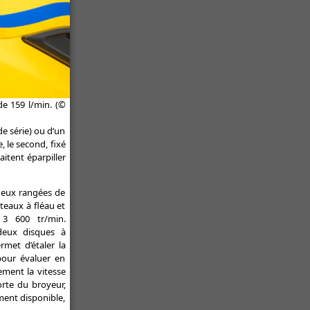
de 159 l/min. (©
de série) ou d’un
, le second, fixé
aitent éparpiller
deux rangées de
teaux à fléau et
 3 600 tr/min.
 deux disques à
met d’étaler la
pour évaluer en
ement la vitesse
orte du broyeur,
ment disponible,