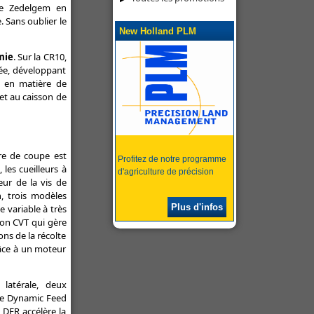
de Zedelgem en
. Sans oublier le
New Holland PLM
mie
. Sur la CR10,
rée, développant
s en matière de
 et au caisson de
rre de coupe est
Profitez de notre programme
 les cueilleurs à
d'agriculture de précision
eur de la vis de
, trois modèles
Plus d'infos
 variable à très
sion CVT qui gère
ons de la récolte
grâce à un moteur
latérale, deux
ème Dynamic Feed
 DFR accélère la