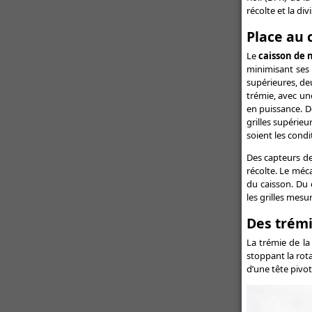
buses
récolte et la di
Un semoir rapide pour les
Place au 
itinéraires simplifiés - Semoir
rapide : Kuhn dévoile l'Espro
Le
caisson de 
minimisant ses 
Toutes les actualités Promodis
supérieures, deu
trémie, avec une
en puissance. D
grilles supérieu
soient les condi
Des capteurs de
récolte. Le méca
du caisson. Du c
les grilles mesu
Des trémi
La trémie de la
stoppant la rota
d’une tête pivot