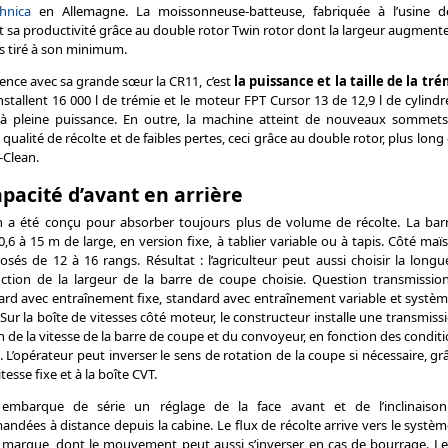
chnica
en Allemagne. La moissonneuse-batteuse, fabriquée à l’usine 
t sa productivité grâce au double rotor Twin rotor dont la largeur augmente
s tiré à son minimum.
rence avec sa grande sœur la CR11, c’est
la puissance et la taille de la tré
installent 16 000 l de trémie et le moteur FPT Cursor 13 de 12,9 l de cylind
 à pleine puissance. En outre, la machine atteint de nouveaux sommet
 qualité de récolte et de faibles pertes, ceci grâce au double rotor, plus long
-Clean.
apacité d’avant en arrière
gin a été conçu pour absorber toujours plus de volume de récolte. La ba
,6 à 15 m de large, en version fixe, à tablier variable ou à tapis. Côté maïs,
sés de 12 à 16 rangs. Résultat : l’agriculteur peut aussi choisir la longu
ction de la largeur de la barre de coupe choisie. Question transmission
dard avec entraînement fixe, standard avec entraînement variable et système
Sur la boîte de vitesses côté moteur, le constructeur installe une transmis
on de la vitesse de la barre de coupe et du convoyeur, en fonction des conditi
e. L’opérateur peut inverser le sens de rotation de la coupe si nécessaire, 
tesse fixe et à la boîte CVT.
embarque de série un réglage de la face avant et de l’inclinaison 
ndées à distance depuis la cabine. Le flux de récolte arrive vers le syst
a marque, dont le mouvement peut aussi s’inverser en cas de bourrage. Le