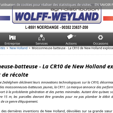
'utilisation de cookies pour réaliser des statistiques de visites.
EN SAVOIR 
Entreprise
Services
Actions
Occasions
ités
New Holland
Moissonneuse-batteuse - La CR10 de New Holland explose
euse-batteuse - La CR10 de New Holland e
 de récolte
e Zedelghem déclinent leurs innovations technologiques sur la CR10, désorma
 des moissonneuses-batteuses jaunes, la CR11. La marque annonce des perfor
rt à la précédente génération et des pertes minimales. Autant dire qu’avec 
re 15 m, les parcelles devront être grandes pour ne pas plomber le débit de
de ce genre d’équipement.
 des dernières inventions de New Holland, dévoilées sur sa grande sœu