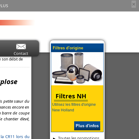
×
PLUS
Filtres d'origine
Contact
 son débit de
xplose
Filtres NH
is petite sœur du
Utilisez les filtres d'origine
mances encore en
New Holland
sa barre de coupe
 chantier élevé,
Plus d'infos
r
la CR11 lors du
Toutes les promotions