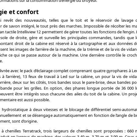
informations sur la consommation d’énergie du broyeur.
ie et confort
i revêt des nouveautés, telles que le toit et le réservoir de lavage 
ur de savon intégré, le tout près des marches. Impossible de récolter les ma
n tactile Intelliview 12 permettent de gérer toutes les fonctions de l’engin. L
nsole de droite, gère et surveille les principales commandes, tandis que 
 montant droit de la cabine est réservé à la cartographie et aux données d
ent les images de l’arrière de la machine, de la trémie et de la vis de vida
affiche ce qui se passe autour de la machine. Une dernière contrôle le croch
e.
livrée avec le pack d’éclairage complet comprenant quatre gyrophares à Led
à l’arrière), 13 feux de travail à Led sur la cabine, un pour la vis de vid
’arrière, deux sur les côtés, trois bandes sous le pare-brise, deux bandes po
bande pour les grilles. En option, des phares longue portée de 36 000 l
peuvent être intégrés sous chacune des ailes du toit de la cabine. Un proje
mentaire est aussi possible.
 hydrostatique à deux vitesses et le blocage de différentiel semi-automa
anuellement et se désengage automatiquement en fonction de l’angle de br
ment, sont d’origine.
 à chenilles Terratrack, trois largeurs de chenilles sont proposées : 6
aduit en largeur de machine, des valeurs 3,49 m, 3,79 m et 3,99 m. Ceux q