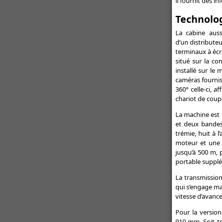
il fournit des 
Technolog
La cabine auss
d’un distribute
terminaux à écra
situé sur la co
installé sur le
caméras fourniss
360° celle-ci, 
chariot de coup
La machine est 
et deux bandes 
trémie, huit à l
moteur et une 
jusqu’à 500 m, 
portable supplé
La transmission
qui s’engage m
vitesse d’avance
Pour la version
910 mm. Soit tr