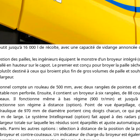
utit jusqu'à 16 000 l de récolte, avec une capacité de vidange annoncée 
tion des pailles, les ingénieurs équipent le monstre d’un broyeur intégré (
allé en hauteur sur le capot. Le premier est conçu pour broyer la paille sèche
plutôt destiné à ceux qui broient plus fin de gros volumes de paille et souh
largeur.
ionnel compte un rouleau de 500 mm, avec deux rangées de pointes et 
table non perforée. Ensuite, il contient un broyeur à six rangées, de 88 cou
teaux. Il fonctionne même à bas régime (900 tr/min) et jusqu’à
lectionne son régime à distance (option). Point de vue éparpillage,
ulique de 970 mm de diamètre portent cinq doigts chacun, ce qui per
 m de large. Le système Intellispread (option) fait appel à des radars 
argeur totale sur laquelle les résidus sont éparpillés et ajuste automatiqu
ils. Parmi les autres options : sélection à distance de la position de la p
royeur et contre-couteaux. Un indicateur de charge du broyeur est égale