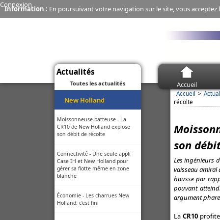
Connexion
Information :
En poursuivant votre navigation sur le site, vous acceptez l
Actualités
Toutes les actualités
Accueil
Accueil
Actual
New Holland
récolte
Moissonneuse-batteuse - La
Moissonn
CR10 de New Holland explose
son débit de récolte
son débit
Connectivité - Une seule appli
Les ingénieurs d
Case IH et New Holland pour
vaisseau amiral
gérer sa flotte même en zone
blanche
hausse par rappo
pouvant atteind
Économie - Les charrues New
argument phare 
Holland, c’est fini
La
CR10
profite