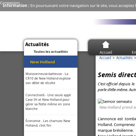
Connexion
Information :
En poursuivant votre navigation sur le site, vous acceptez l
Actualités
Toutes les actualités
Accueil
En
Accueil
Actualités
New Holland
Semis direc
Moissonneuse-batteuse - La
CR10 de New Holland explose
son débit de récolte
C’est officiel depuis 
parle d’elle-même. Aut
Connectivité - Une seule appli
Case IH et New Holland pour
gérer sa flotte même en zone
New Holland prend en
blanche
L
’annonce est tombé
Économie - Les charrues New
Holland. Comprenez qu
Holland, c’est fini
marque brésilienne.