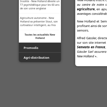
New Holland inscrit c
Insolite - New Holland dévoile un
au centre de notre s
T7 psychédélique pour les 60 ans
de son usine anglaise
agriculture
, en ajo
avantages considérabl
Agriculture autonome - New
New Holland et Semea
Holland va présenter Stout, son
cultivateur intelligent, au Fira
profitant ainsi de s
semoirs.
Toutes les actualités New
Alfred Gässler, direc
Holland
sur son site internet 
Semeato en France
,
Promodis
Gässler Sarl assurera
New Holland
».
Film - Ficelle - Filet - Conseil du
Agri-distribution
Pro
Youtube
Luda.Farm - Une seule caméra
de recul pour tous vos engins
Facebook
agricoles !
Toutes les actualités Agri-
Indice de protection - Tableau
distribution
des indices
Normes ISO des buses -
Informations techniques des