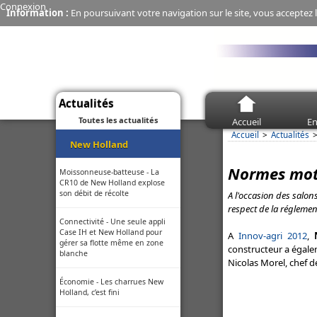
Connexion
Information :
En poursuivant votre navigation sur le site, vous acceptez l
Actualités
Toutes les actualités
Accueil
En
Accueil
Actualités
New Holland
Normes mote
Moissonneuse-batteuse - La
CR10 de New Holland explose
son débit de récolte
A l'occasion des salo
respect de la réglemen
Connectivité - Une seule appli
Case IH et New Holland pour
A
Innov-agri 2012
,
gérer sa flotte même en zone
constructeur a égale
blanche
Nicolas Morel, chef 
Économie - Les charrues New
Holland, c’est fini