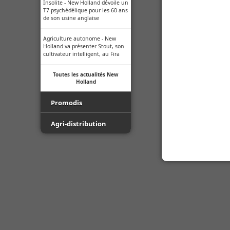
Insolite - New Holland dévoile un
T7 psychédélique pour les 60 ans
de son usine anglaise
Agriculture autonome - New
Holland va présenter Stout, son
cultivateur intelligent, au Fira
Toutes les actualités New
Holland
Promodis
Film - Ficelle - Filet - Conseil du
Agri-distribution
Pro
Youtube
Luda.Farm - Une seule caméra
de recul pour tous vos engins
Facebook
agricoles !
Toutes les actualités Agri-
Indice de protection - Tableau
distribution
des indices
Normes ISO des buses -
Informations techniques des