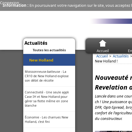
Connexion
Information :
En poursuivant votre navigation sur le site, vous acceptez l
Actualités
Toutes les actualités
Accueil
En
Accueil
Actualités
New Holland
New Holland !
Moissonneuse-batteuse - La
Nouveauté m
CR10 de New Holland explose
son débit de récolte
Revelation 
Connectivité - Une seule appli
Lancée dans une cours
Case IH et New Holland pour
ch ! Une puissance qu
gérer sa flotte même en zone
blanche
DFR, Opti-Spread, bro
confort de l'agriculte
Économie - Les charrues New
du constructeur.
Holland, c’est fini