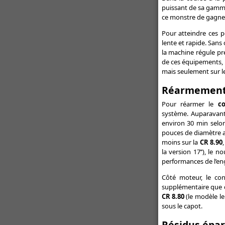
buses
puissant de sa gamme
ce monstre de gagn
Un semoir rapide pour les
itinéraires simplifiés - Semoir
Pour atteindre ces 
rapide : Kuhn dévoile l'Espro
lente et rapide. Sans
la machine régule pré
Toutes les actualités Promodis
de ces équipements, i
mais seulement sur 
Réarmement 
Pour réarmer le
co
système. Auparavant,
environ 30 min selo
pouces de diamètre a
moins sur la
CR 8.90
la version 17’’), le 
performances de l’en
Côté moteur, le con
supplémentaire que dé
CR 8.80
(le modèle le
sous le capot.
Résidus épar