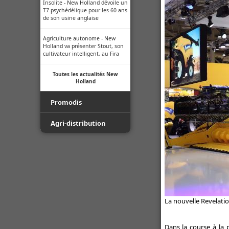
Insolite - New Holland dévoile un
T7 psychédélique pour les 60 ans
de son usine anglaise
Agriculture autonome - New
Holland va présenter Stout, son
cultivateur intelligent, au Fira
Toutes les actualités New
Holland
Promodis
Film - Ficelle - Filet - Conseil du
Agri-distribution
Pro
Youtube
Luda.Farm - Une seule caméra
de recul pour tous vos engins
Facebook
agricoles !
Toutes les actualités Agri-
Indice de protection - Tableau
distribution
des indices
La nouvelle Revelati
Normes ISO des buses -
Informations techniques des
Dans la course à la 