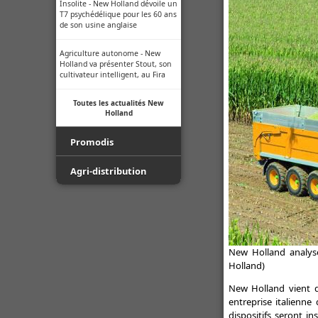
Insolite - New Holland dévoile un
T7 psychédélique pour les 60 ans
de son usine anglaise
Agriculture autonome - New
Holland va présenter Stout, son
cultivateur intelligent, au Fira
Toutes les actualités New
Holland
Promodis
Film - Ficelle - Filet - Conseil du
Agri-distribution
Pro
Youtube
Luda.Farm - Une seule caméra
de recul pour tous vos engins
Facebook
agricoles !
New Holland analyse
Toutes les actualités Agri-
Indice de protection - Tableau
Holland)
distribution
des indices
New Holland vient d
Normes ISO des buses -
entreprise italienn
Informations techniques des
dispositifs seront i