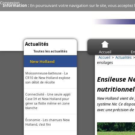
Connexion
Information :
En poursuivant votre navigation sur le site, vous acceptez l
Actualités
Toutes les actualités
Accueil
En
Accueil
Actualités
New Holland
ensilages
Moissonneuse-batteuse - La
Ensileuse Ne
CR10 de New Holland explose
son débit de récolte
nutritionnel
Connectivité - Une seule appli
New Holland vient de 
Case IH et New Holland pour
système Nir. Ce disposi
gérer sa flotte même en zone
blanche
avec une précision de 
Économie - Les charrues New
Holland, c’est fini