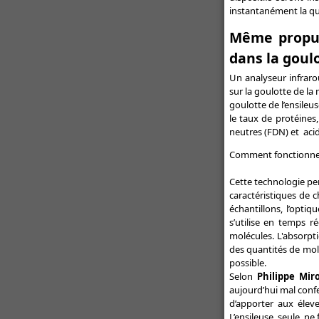
buses
instantanément la qua
Un semoir rapide pour les
Même propul
itinéraires simplifiés - Semoir
rapide : Kuhn dévoile l'Espro
dans la goul
Un analyseur infrarou
Toutes les actualités Promodis
sur la goulotte de la
goulotte de l’ensileus
le taux de protéines
neutres (FDN) et acid
Comment fonctionne 
Cette technologie per
caractéristiques de c
échantillons, l’optiq
s’utilise en temps r
molécules. L'absorpti
des quantités de molé
possible.
Selon
Philippe Mir
aujourd’hui mal confe
d’apporter aux éleve
L’ensileuse, seule, ne f