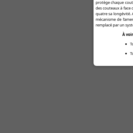
protège chaque coutea
des couteaux à face d
quatre sa longévité. 
mécanisme de l’amene
remplacé par un syst
À voi
T
T