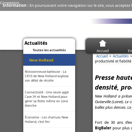
Connexion
Information :
En poursuivant votre navigation sur le site, vous acceptez l
Actualités
Toutes les actualités
Accueil
En
Accueil
Actualités
New Holland
productivité et fiabilité
Moissonneuse-batteuse - La
Presse haute
CR10 de New Holland explose
son débit de récolte
densité, pro
Connectivité - Une seule appli
New Holland a présen
Case IH et New Holland pour
Outarville (Loiret). L
gérer sa flotte même en zone
blanche
balles plus denses. La 
Économie - Les charrues New
Holland, c’est fini
Fort de 30 ans d’ex
BigBaler
pour plus d