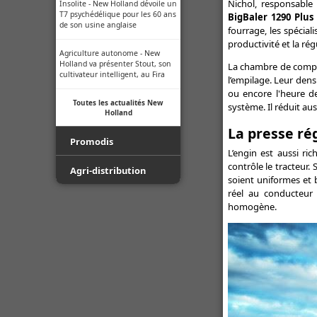
Nichol, responsable
Insolite - New Holland dévoile un
T7 psychédélique pour les 60 ans
BigBaler 1290 Plu
de son usine anglaise
fourrage, les spéciali
productivité et la rég
Agriculture autonome - New
Holland va présenter Stout, son
La chambre de compre
cultivateur intelligent, au Fira
l’empilage. Leur dens
ou encore l'heure d
Toutes les actualités New
système. Il réduit aus
Holland
La presse ré
Promodis
L’engin est aussi r
contrôle le tracteur
Film - Ficelle - Filet - Conseil du
Agri-distribution
soient uniformes et 
Pro
réel au conducteur 
Youtube
homogène.
Luda.Farm - Une seule caméra
de recul pour tous vos engins
Facebook
agricoles !
Toutes les actualités Agri-
Indice de protection - Tableau
distribution
des indices
Normes ISO des buses -
Informations techniques des