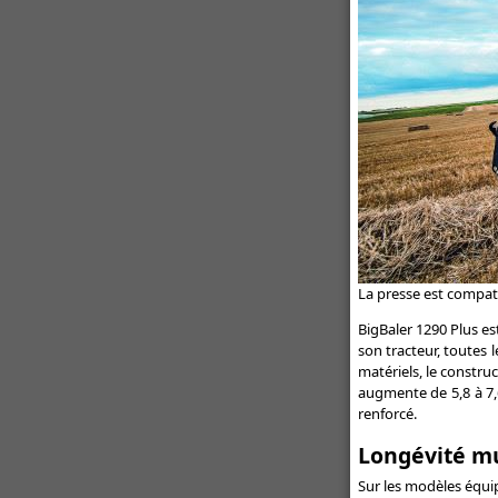
buses
Un semoir rapide pour les
itinéraires simplifiés - Semoir
rapide : Kuhn dévoile l'Espro
Toutes les actualités Promodis
La presse est compat
BigBaler 1290 Plus e
son tracteur, toutes l
matériels, le constru
augmente de 5,8 à 7,6
renforcé.
Longévité mu
Sur les modèles équi