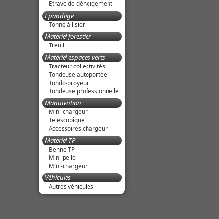
Etrave de déneigement
Epandage
Tonne à lisier
Matériel forestier
Treuil
Matériel espaces verts
Tracteur collectivités
Tondeuse autoportée
Tondo-broyeur
Tondeuse professionnelle
Manutention
Mini-chargeur
Telescopique
Accessoires chargeur
Matériel TP
Benne TP
Mini-pelle
Mini-chargeur
Véhicules
Autres véhicules