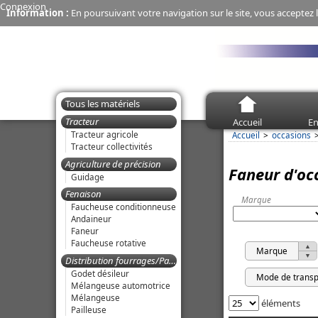
Connexion
Information :
En poursuivant votre navigation sur le site, vous acceptez l
Tous les matériels
Tracteur
Accueil
En
Tracteur agricole
Accueil
occasions
Tracteur collectivités
Agriculture de précision
Faneur d'oc
Guidage
Fenaison
Marque
Faucheuse conditionneuse
Andaineur
Faneur
Faucheuse rotative
Marque
Distribution fourrages/Paillage
Godet désileur
Mode de transp
Mélangeuse automotrice
Mélangeuse
éléments
Pailleuse