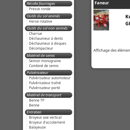
Faneur
Récolte fourrages
Presse ronde
Outils du sol animés
K
Herse rotative
G
Outils du sol non animés
Charrue
Déchaumeur à dents
Déchaumeur à disques
Décompacteur
Affichage des éléments
Matériel de semis
Semoir monograine
Combiné de semis
Pulvérisateur
Pulvérisateur automoteur
Pulvérisateur traîné
Pulvérisateur porté
Matériel de transport
Benne TP
Benne
Entretien
Broyeur axe vertical
Broyeur d'accotement
Balayeuse