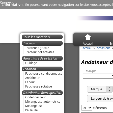
Connexion
Information :
En poursuivant votre navigation sur le site, vous acceptez l
Tous les matériels
Tracteur
Accueil
En
Tracteur agricole
Accueil
occasions
Tracteur collectivités
Agriculture de précision
Andaineur d
Guidage
Fenaison
Marque
Faucheuse conditionneuse
Andaineur
Faneur
Faucheuse rotative
Marque
Distribution fourrages/Paillage
Godet désileur
Largeur de trav
Mélangeuse automotrice
Mélangeuse
éléments
Pailleuse