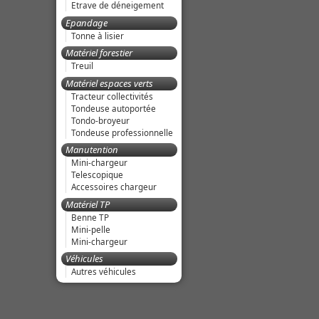
Etrave de déneigement
Epandage
Tonne à lisier
Matériel forestier
Treuil
Matériel espaces verts
Tracteur collectivités
Tondeuse autoportée
Tondo-broyeur
Tondeuse professionnelle
Manutention
Mini-chargeur
Telescopique
Accessoires chargeur
Matériel TP
Benne TP
Mini-pelle
Mini-chargeur
Véhicules
Autres véhicules