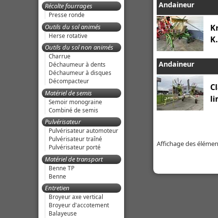
Andaineur
Récolte fourrages
Presse ronde
Outils du sol animés
K
Herse rotative
K
Outils du sol non animés
Charrue
Andaineur
Déchaumeur à dents
Déchaumeur à disques
Décompacteur
C
Matériel de semis
li
Semoir monograine
Combiné de semis
Pulvérisateur
Pulvérisateur automoteur
Pulvérisateur traîné
Affichage des éléments
Pulvérisateur porté
Matériel de transport
Benne TP
Benne
Entretien
Broyeur axe vertical
Broyeur d'accotement
Balayeuse