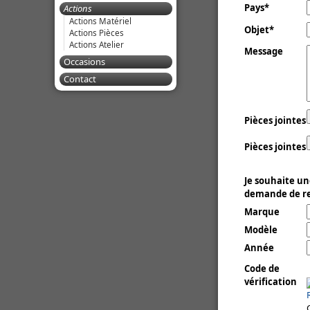
Pays
Actions
Actions Matériel
Objet
Actions Pièces
Actions Atelier
Message
Occasions
Contact
Pièces jointes
Pièces jointes
Je souhaite un
demande de re
Marque
Modèle
Année
Code de
vérification