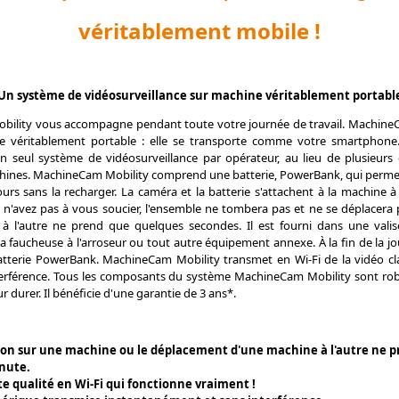
véritablement mobile !
Un système de vidéosurveillance sur machine véritablement portabl
ility vous accompagne pendant toute votre journée de travail. MachineC
e véritablement portable : elle se transporte comme votre smartphone
n seul système de vidéosurveillance par opérateur, au lieu de plusieurs 
chines. MachineCam Mobility comprend une batterie, PowerBank, qui perme
ours sans la recharger. La caméra et la batterie s'attachent à la machine à 
 n'avez pas à vous soucier, l'ensemble ne tombera pas et ne se déplacera 
à l'autre ne prend que quelques secondes. Il est fourni dans une valise 
la faucheuse à l'arroseur ou tout autre équipement annexe. À la fin de la j
atterie PowerBank. MachineCam Mobility transmet en Wi-Fi de la vidéo cl
nterférence. Tous les composants du système MachineCam Mobility sont rob
r durer. Il bénéficie d'une garantie de 3 ans*.
tion sur une machine ou le déplacement d'une machine à l'autre ne 
nute.
e qualité en Wi-Fi qui fonctionne vraiment !