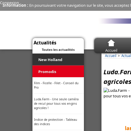
Connexion
Information :
En poursuivant votre navigation sur le site, vous acceptez l
Actualités
Toutes les actualités
Accueil
Accueil
Actual
New Holland
Luda.Far
Moissonneuse-batteuse - La
Promodis
CR10 de New Holland explose
agricoles
son débit de récolte
Film - Ficelle - Filet - Conseil du
Pro
Connectivité - Une seule appli
Case IH et New Holland pour
Luda.Farm - Une seule caméra
gérer sa flotte même en zone
de recul pour tous vos engins
blanche
agricoles !
Économie - Les charrues New
Indice de protection - Tableau
Holland, c’est fini
des indices
la