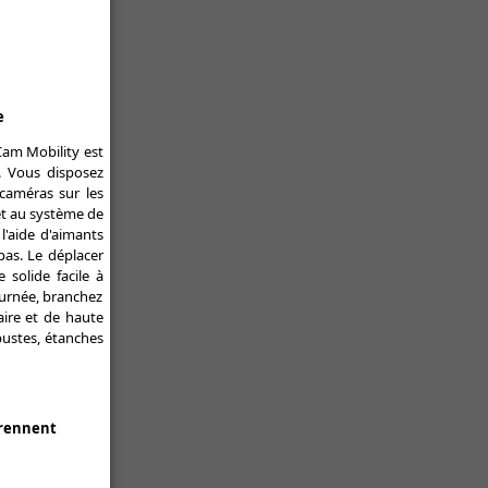
e
am Mobility est
. Vous disposez
caméras sur les
t au système de
l'aide d'aimants
pas. Le déplacer
solide facile à
ournée, branchez
aire et de haute
ustes, étanches
prennent