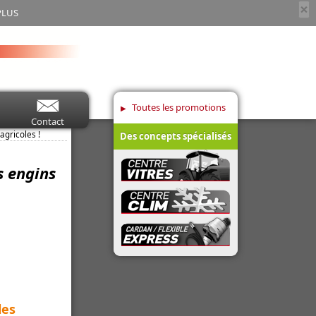
×
PLUS
Toutes les promotions
Contact
gricoles !
Des concepts spécialisés
s engins
les