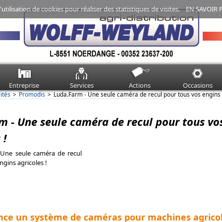
'utilisation de cookies pour réaliser des statistiques de visites.
EN SAVOIR 
Entreprise
Services
Actions
Occasions
ités
Promodis
Luda.Farm - Une seule caméra de recul pour tous vos engins a
m - Une seule caméra de recul pour tous vo
 !
nce un système de caméras pour machines agrico