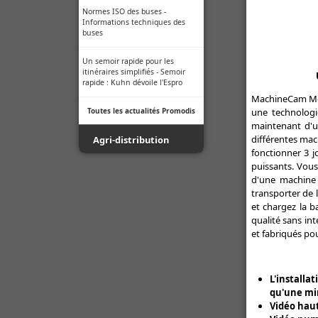
Insolite - New Holland dévoile un
Normes ISO des buses -
T7 psychédélique pour les 60 ans
Informations techniques des
de son usine anglaise
buses
Agriculture autonome - New
Un semoir rapide pour les
Holland va présenter Stout, son
itinéraires simplifiés - Semoir
cultivateur intelligent, au Fira
rapide : Kuhn dévoile l'Espro
MachineCam Mob
Toutes les actualités New
une technologi
Toutes les actualités Promodis
Holland
maintenant d'u
différentes ma
Agri-distribution
fonctionner 3 j
puissants. Vous
Youtube
d'une machine 
transporter de 
Facebook
et chargez la b
qualité sans i
Toutes les actualités Agri-
et fabriqués pou
distribution
L'installa
qu'une mi
Vidéo haut